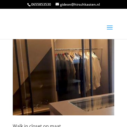
0655853530
gideon@hirschkasten.nl
Walk in closet op maat