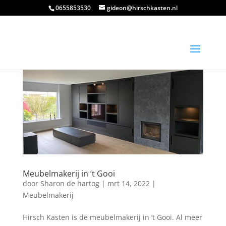
0655853530
gideon@hirschkasten.nl
Meubelmakerij in ’t Gooi
door
Sharon de hartog
|
mrt 14, 2022
|
Meubelmakerij
Hirsch Kasten is de meubelmakerij in ’t Gooi. Al meer