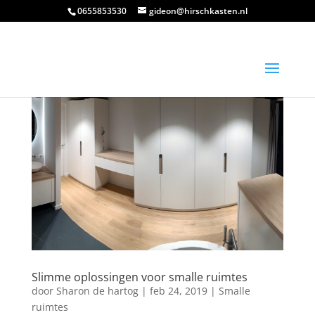
0655853530
gideon@hirschkasten.nl
Slimme oplossingen voor smalle ruimtes
door
Sharon de hartog
|
feb 24, 2019
|
Smalle
ruimtes