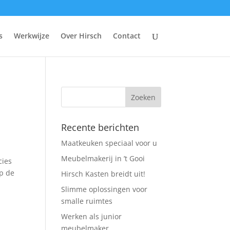
s
Werkwijze
Over Hirsch
Contact
Recente berichten
Maatkeuken speciaal voor u
Meubelmakerij in ’t Gooi
cies
p de
Hirsch Kasten breidt uit!
Slimme oplossingen voor
smalle ruimtes
Werken als junior
meubelmaker