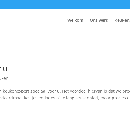
Welkom
Ons werk
Keuken
r u
uken
eukenexpert speciaal voor u. Het voordeel hiervan is dat we pre
aardmaat kastjes en lades of te laag keukenblad, maar precies o