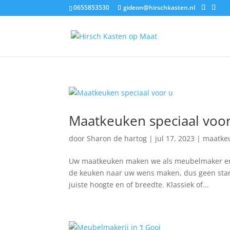
0655853530
gideon@hirschkasten.nl
Maatkeuken speciaal voo
door
Sharon de hartog
|
jul 17, 2023
|
maatke
Uw maatkeuken maken we als meubelmaker en k
de keuken naar uw wens maken, dus geen stand
juiste hoogte en of breedte. Klassiek of...