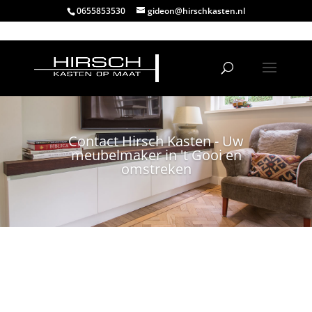
0655853530
gideon@hirschkasten.nl
Contact Hirsch Kasten - Uw
meubelmaker in 't Gooi en
omstreken