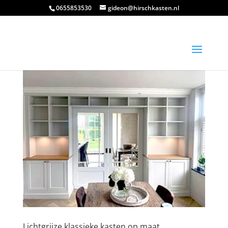
0655853530
gideon@hirschkasten.nl
Lichtgrijze klassieke kasten op maat