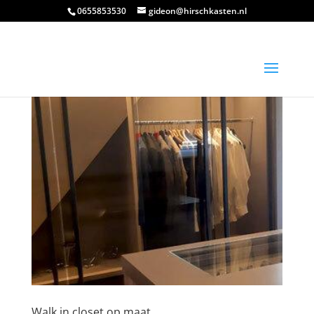
0655853530
gideon@hirschkasten.nl
Walk in closet op maat