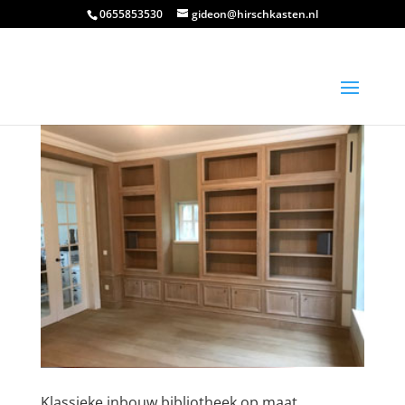
0655853530
gideon@hirschkasten.nl
Klassieke inbouw bibliotheek op maat