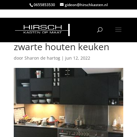
0655853530
gideon@hirschkasten.nl
zwarte houten keuken
door
Sharon de hartog
|
jun 12, 2022