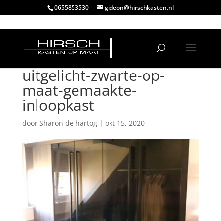
0655853530
gideon@hirschkasten.nl
uitgelicht-zwarte-op-
maat-gemaakte-
inloopkast
door
Sharon de hartog
|
okt 15, 2020