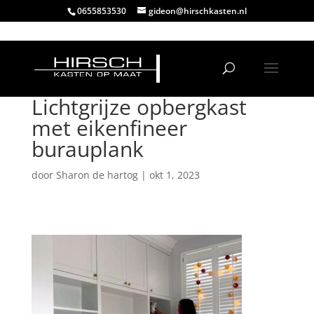
0655853530
gideon@hirschkasten.nl
Lichtgrijze opbergkast
met eikenfineer
burauplank
door
Sharon de hartog
|
okt 1, 2023