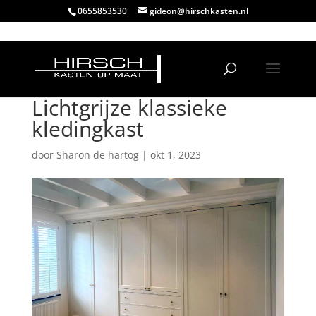
0655853530
gideon@hirschkasten.nl
Lichtgrijze klassieke
kledingkast
door
Sharon de hartog
|
okt 1, 2023