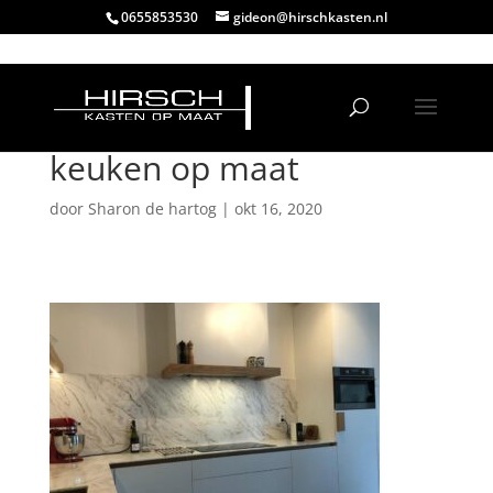
0655853530
gideon@hirschkasten.nl
keuken op maat
door
Sharon de hartog
|
okt 16, 2020