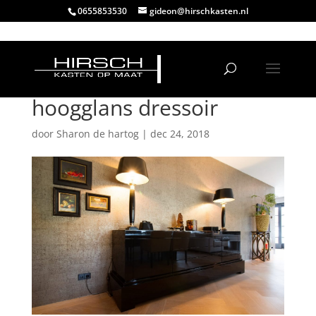
0655853530
gideon@hirschkasten.nl
hoogglans dressoir
door
Sharon de hartog
|
dec 24, 2018