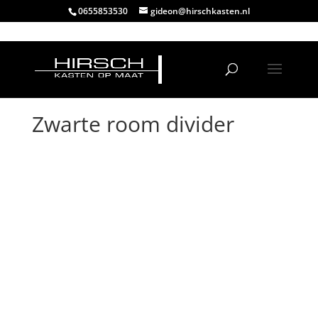
0655853530
gideon@hirschkasten.nl
Zwarte room divider