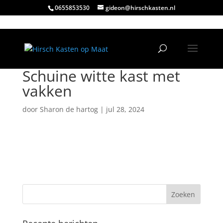
0655853530
gideon@hirschkasten.nl
Schuine witte kast met
vakken
door
Sharon de hartog
|
jul 28, 2024